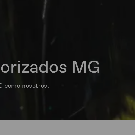
torizados MG
G como nosotros.